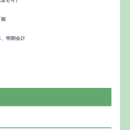
配送も可）
可能
示、明朗会計