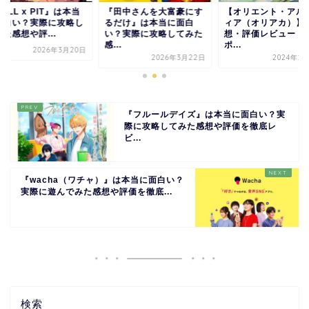
田中さんを大富豪にす
【オリエント・アルカデ
『BALL x PIT』は
だけ』は本当に面白
ィア（オリアカ）】感
に面白い？実際に攻
？実際に攻略してみた
想・評価レビュー！テン
てみた感想や評...
.
ポ...
2026年3月
2026年3月22日
2024年2月13日
『フルールデイズ』は本当に面白い？実
際に攻略してみた感想や評価を徹底レ
ビ...
『wacha（ワチャ）』は本当に面白い？
実際に遊んでみた感想や評価を徹底...
検索