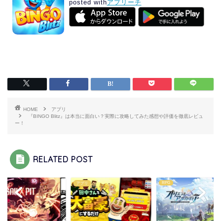
posted with
アプリーチ
HOME
アプリ
『BINGO Blitz』は本当に面白い？実際に攻略してみた感想や評価を徹底レビュ
ー！
RELATED POST
RPG
リ
アプリ