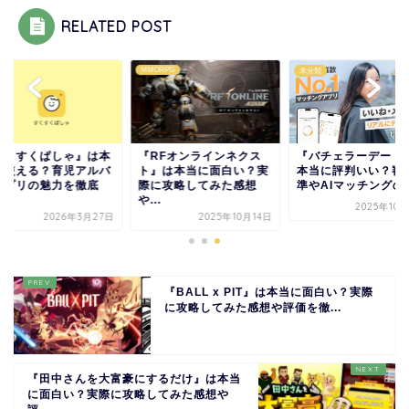
RELATED POST
MMORPG
類
未分類
すくすくぱしゃ』は本
『RFオンラインネクス
『バチェラーデート
に使える？育児アルバ
ト』は本当に面白い？実
本当に評判いい？審
アプリの魅力を徹底
際に攻略してみた感想
準やAIマッチングの魅.
.
や...
2025年10
2026年3月27日
2025年10月14日
『BALL x PIT』は本当に面白い？実際
に攻略してみた感想や評価を徹...
『田中さんを大富豪にするだけ』は本当
に面白い？実際に攻略してみた感想や