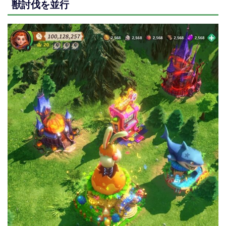
獣討伐を並行