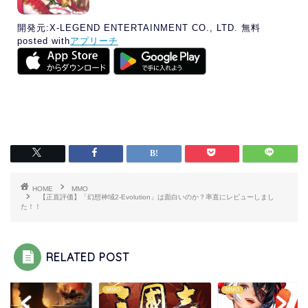
開発元:
X-LEGEND ENTERTAINMENT CO., LTD.
無料
posted with
アプリーチ
HOME
MMO
【正直評価】「幻想神域2-Evolution」は面白いのか？率直にレビューしまし
た！！
RELATED POST
O
MMO
FPS