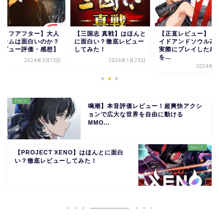
三国志 真戦】はほんと
【正直レビュー】「ブレ
【ライフアフター】
面白い？徹底レビュー
イドアンドソウル2」を
気ゲームは面白いの
てみた！
実際にプレイした感想
【レビュー評価・感
を...
2024年1月23日
2024年3
2024年4月5日
鳴潮】本音評価レビュー！超爽快アクシ
ョンで広大な世界を自由に動ける
MMO...
【PROJECT XENO】はほんとに面白
い？徹底レビューしてみた！