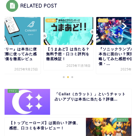
RELATED POST
他
その他
その他
カナリー』は本当に便
【うまあど】は当たる？
『ソニックランブル
？実際に使ってみた感
無料予想・口コミ評判を
本当に面白い？実際
や評価を徹底レビュ
徹底検証！
略してみた感想や評
.
価・...
2025年11月18日
2025年9月23日
2025年1
「Callat（カラット）」というチャット
占いアプリは本当に当たる？評価...
【トップヒーローズ】は面白い？評価、
感想、口コミを本音レビュー！