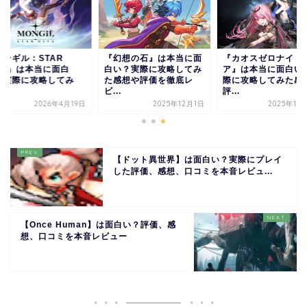
モンギル：STAR
『幻想の石』は本当に面
『カオスゼロナイト
IVE』は本当に面白
白い？実際に攻略してみ
ア』は本当に面白い
？実際に攻略してみ
た感想や評価を徹底レ
際に攻略してみた感
.
ビ...
評...
2026年4月19日
2025年12月1日
2025年10
【ドット異世界】は面白い？実際にプレイ
した評価、感想、口コミを本音レビュ...
【Once Human】は面白い？評価、感
想、口コミを本音レビュー