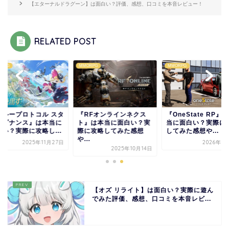
【エターナルドラグーン】は面白い？評価、感想、口コミを本音レビュー！
RELATED POST
RPG
MMORPG
MMORPG
ブループロトコル スタ
『RFオンラインネクス
『OneState RP』
レゾナンス』は本当に
ト』は本当に面白い？実
当に面白い？実際に
白い？実際に攻略し...
際に攻略してみた感想
してみた感想や...
や...
2025年11月27日
2026年5
2025年10月14日
【オズ リライト】は面白い？実際に遊ん
でみた評価、感想、口コミを本音レビ...