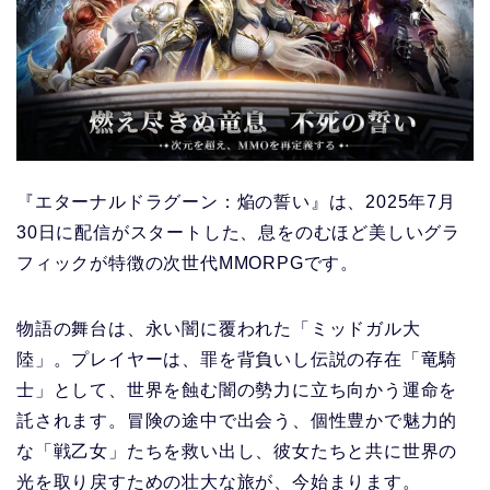
『エターナルドラグーン：焔の誓い』は、2025年7月
30日に配信がスタートした、息をのむほど美しいグラ
フィックが特徴の次世代MMORPGです。
物語の舞台は、永い闇に覆われた「ミッドガル大
陸」。プレイヤーは、罪を背負いし伝説の存在「竜騎
士」として、世界を蝕む闇の勢力に立ち向かう運命を
託されます。冒険の途中で出会う、個性豊かで魅力的
な「戦乙女」たちを救い出し、彼女たちと共に世界の
光を取り戻すための壮大な旅が、今始まります。