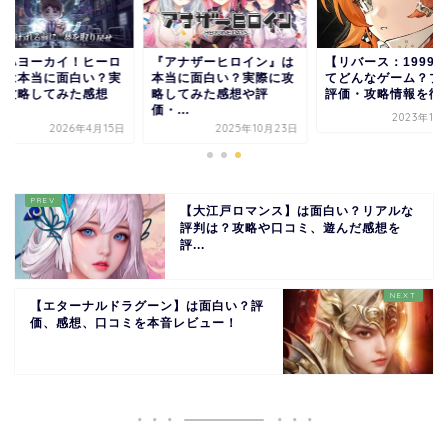
オハヨーカイ！ヒーロ
『アナザーヒロイン』は
【リバース：1999
』は本当に面白い？実
本当に面白い？実際に攻
てどんなゲーム？プ
に攻略してみた感想
略してみた感想や評
評価・攻略情報を徹底.
.
価・...
2023年11
2026年4月15日
2025年10月23日
【大江戸ロマンス】は面白い？リアルな
評判は？攻略や口コミ、遊んだ感想を
評...
【エターナルドラグーン】は面白い？評
価、感想、口コミを本音レビュー！